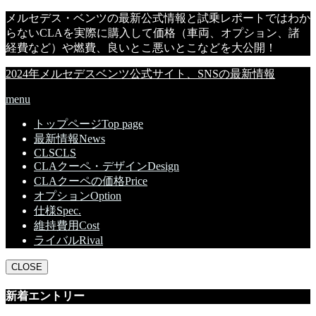
メルセデス・ベンツの最新公式情報と試乗レポートではわか
らないCLAを実際に購入して価格（車両、オプション、諸
経費など）や燃費、良いとこ悪いとこなどを大公開！
2024年メルセデスベンツ公式サイト、SNSの最新情報
menu
トップページ
Top page
最新情報
News
CLS
CLS
CLAクーペ・デザイン
Design
CLAクーペの価格
Price
オプション
Option
仕様
Spec.
維持費用
Cost
ライバル
Rival
CLOSE
新着エントリー