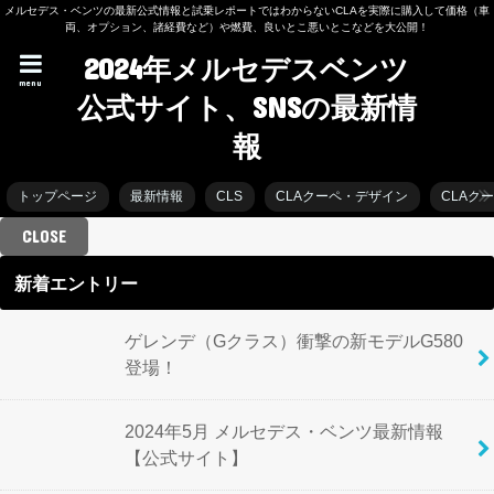
メルセデス・ベンツの最新公式情報と試乗レポートではわからないCLAを実際に購入して価格（車
両、オプション、諸経費など）や燃費、良いとこ悪いとこなどを大公開！
2024年メルセデスベンツ
menu
公式サイト、SNSの最新情
報
トップページ
最新情報
CLS
CLAクーペ・デザイン
CLAク
CLOSE
新着エントリー
ゲレンデ（Gクラス）衝撃の新モデルG580
登場！
2024年5月 メルセデス・ベンツ最新情報
【公式サイト】