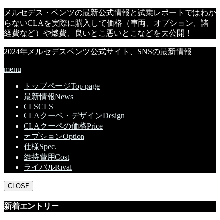
メルセデス・ベンツの最新公式情報と試乗レポートではわか
らないCLAを実際に購入して価格（車両、オプション、諸
経費など）や燃費、良いとこ悪いとこなどを大公開！
2024年メルセデスベンツ公式サイト、SNSの最新情報
menu
トップページ
Top page
最新情報
News
CLS
CLS
CLAクーペ・デザイン
Design
CLAクーペの価格
Price
オプション
Option
仕様
Spec.
維持費用
Cost
ライバル
Rival
CLOSE
新着エントリー