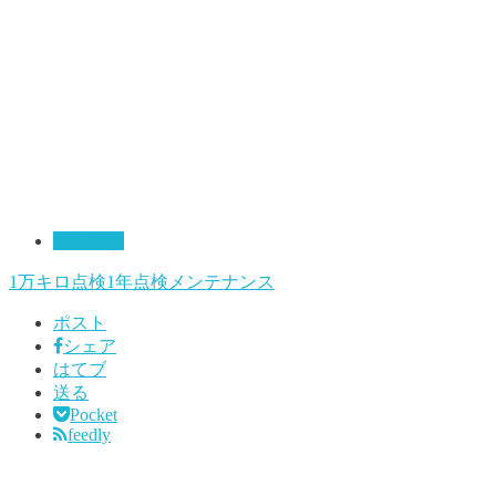
維持費用
1万キロ点検
1年点検
メンテナンス
ポスト
シェア
はてブ
送る
Pocket
feedly