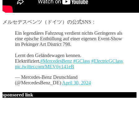
メルセデスベンツ（ドイツ）の公式SNS：
Ein legendäres Fahrzeug verdient nichts Geringeres als
eine epische Enthüllung auf einer eigenen Event-Show
im Pekinger Art District 798.
Lernt den Geländewagen kennen.
Elektrifiziert.
#MercedesBenz
#GClass
#ElectricGClass
pic.twitter.com/MEV6y141eB
— Mercedes-Benz Deutschland
(@MercedesBenz_DE)
April 30, 2024
sponsored link