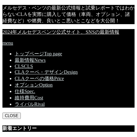
メルセデス・ベンツの最新公式情報と試乗レポートではわか
らないCLAを実際に購入して価格（車両、オプション、諸
経費など）や燃費、良いとこ悪いとこなどを大公開！
2024年メルセデスベンツ公式サイト、SNSの最新情報
menu
トップページ
Top page
最新情報
News
CLS
CLS
CLAクーペ・デザイン
Design
CLAクーペの価格
Price
オプション
Option
仕様
Spec.
維持費用
Cost
ライバル
Rival
CLOSE
新着エントリー