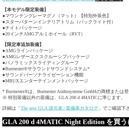
【本モデル限定装備】
●マウンテングレーマグノ（マット）【特別外装色】
●スターパターンインテリアトリム（バックライト付）
●ナイトパッケージ
●20インチAMGアルミホイール（RVT）
【限定車追加装備】
●AMGラインパッケージ
●AMGレザーエクスクルーシブパッケージ
●パノラミックスライディングルーフ
●Burmester®サラウンドサウンドシステム*
●サウンドパーソナライゼーション機能
●MBUXエンターテインメントパッケージ
* Burmester®は、Burmester Audiosysteme GmbHの商標
※ 特別装備以外の装備は、GLA 200 d 4MATICに準じます。
詳細は「
The new GLA 諸元表 / 装備表カタログ
」でご確認下
GLA 200 d 4MATIC Night Editio