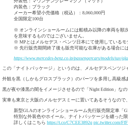
外装色：マウンテングレーマグノ（マット）
内装色：ブラック
メーカー希望小売価格（税込）：8,060,000円
全国限定100台
※ オンラインショールームには船積み以降の車両を順
を意味するものではございません。
※ MPとはメルセデス・ベンツ日本にて使用している
※ 先行販売期間終了後も販売可能な在庫がある場合に
https://www.mercedes-benz.co.jp/passengercars/models/suv/gla
この「ナイトパッケージ」というのは、メルセデスベンツジャパン
外観を黒（しかもグロスブラック）のパーツを多用し高級感
黒が夜や漆黒の闇をイメージさせるので「Night Edition
実車も東京と大阪のメルセデスミーに置いてあるそうなので
新型GLAのオンラインショールーム先行販売限定車「GLA 200 
特別な外装色やホイール、ナイトパッケージを纏った限
詳しくはこちら
https://t.co/C7CEE3892q
pic.twitter.com/