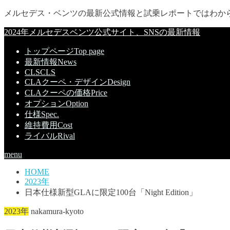
メルセデス・ベンツの最新公式情報と試乗レポートではわか
2024年メルセデスベンツ公式サイト、SNSの最新情報
トップページ
Top page
最新情報
News
CLS
CLS
CLAクーペ・デザイン
Design
CLAクーペの価格
Price
オプション
Option
仕様
Spec.
維持費用
Cost
ライバル
Rival
menu
HOME
2023年
日本仕様新型GLAに限定100台「Night Edition」
2023年
nakamura-kyoto