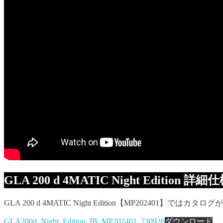
GLA 200 d 4MATIC Night Edition 
GLA 200 d 4MATIC Night Edition【MP2024
GLA200d_Night_Edition_IB_MP202401_230926
ダウンロード