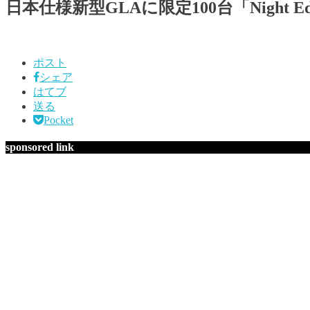
日本仕様新型GLAに限定100台「Night Edi
ポスト
シェア
はてブ
送る
Pocket
sponsored link