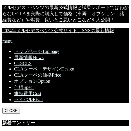
メルセデス・ベンツの最新公式情報と試乗レポートではわか
らないCLAを実際に購入して価格（車両、オプション、諸
経費など）や燃費、良いとこ悪いとこなどを大公開！
2024年メルセデスベンツ公式サイト、SNSの最新情報
menu
トップページ
Top page
最新情報
News
CLS
CLS
CLAクーペ・デザイン
Design
CLAクーペの価格
Price
オプション
Option
仕様
Spec.
維持費用
Cost
ライバル
Rival
CLOSE
新着エントリー