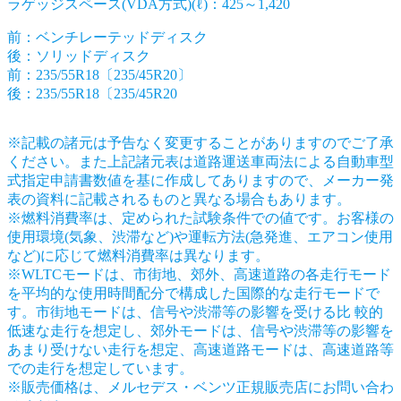
ラゲッジスペース(VDA方式)(ℓ)：425～1,420
前：ベンチレーテッドディスク
後：ソリッドディスク
前：235/55R18〔235/45R20〕
後：235/55R18〔235/45R20
※記載の諸元は予告なく変更することがありますのでご了承
ください。また上記諸元表は道路運送車両法による自動車型
式指定申請書数値を基に作成してありますので、メーカー発
表の資料に記載されるものと異なる場合もあります。
※燃料消費率は、定められた試験条件での値です。お客様の
使⽤環境(気象、渋滞など)や運転⽅法(急発進、エアコン使用
など)に応じて燃料消費率は異なります。
※WLTCモードは、市街地、郊外、高速道路の各走行モード
を平均的な使用時間配分で構成した国際的な走行モードで
す。市街地モードは、信号や渋滞等の影響を受ける比 較的
低速な走行を想定し、郊外モードは、信号や渋滞等の影響を
あまり受けない走行を想定、高速道路モードは、高速道路等
での走行を想定しています。
※販売価格は、メルセデス・ベンツ正規販売店にお問い合わ