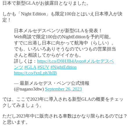
日本で新型GLAがお披露目となりました。
しかも「Night Edition」も限定100台とはいえ日本導入が決
定！
日本メルセデスベンツが新型GLAを発表！
Web商談で限定100台のNightEditionを予約可能。
すでに出港し日本に向かって航海中（らしい）。
でも、いろいろありそうなのでいつもの営業担当
さんと相談してからがイイかも。
詳しくは：
https://t.co/D9HJB4Avqo
#メルセデスベ
ンツ
#GLA
#SUV
#NightEdition
https://t.co/fxnLph3hIB
— 最新メルセデス・ベンツ公式情報
(@nagano3dtw)
September 26, 2023
では、ここで2023年に導入される新型GLAの概要をチェッ
クしてみましょう。
ただし2023年中に販売される車数はかなり限られるのでは？
と思います。