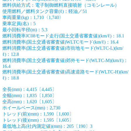
燃料供給方式：電子制御燃料直接噴射（コモンレール）
使用燃料／燃料タンク容量(ℓ)：軽油／51
車両重量(kg)：1,710〈1,740〉
乗車定員(名)：5
最小回転半径(m)：5.3
燃料消費率JC08モード走行(国土交通省審査値)(km/ℓ)：18.1
燃料消費率(国土交通省審査値)WLTCモード(km/ℓ)：16.4
燃料消費率(国土交通省審査値)市街地モード(WLTC-L)(km/
ℓ)：12.8
燃料消費率(国土交通省審査値)郊外モード(WLTC-M)(km/ℓ)：
16.4
燃料消費率(国土交通省審査値)高速道路モード(WLTC-H)(km/
ℓ)：18.8
全長(mm)：4,415〔4,445〕
全幅(mm)：1,835〔1,850〕
全高(mm)：1,620〔1,605〕
ホイールベース(mm)：2,730
トレッド(前)(mm)：1,590〔1,600〕
トレッド(後)(mm)：1,595〔1,605〕
最低地上高(社内測定値)(mm)：205〔190〕3