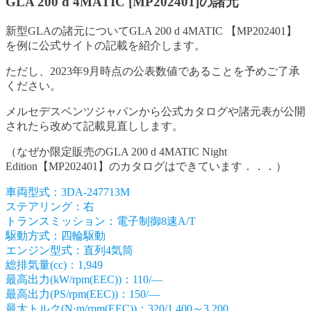
GLA 200 d 4MATIC [MP202401]の諸元
新型GLAの諸元についてGLA 200 d 4MATIC 【MP202401】
を例に公式サイトの記載を紹介します。
ただし、2023年9月時点の公表数値であることを予めご了承
ください。
メルセデスベンツジャパンから公式カタログや諸元表が公開
されたら改めて記載見直しします。
（なぜか限定販売のGLA 200 d 4MATIC Night
Edition【MP202401】のカタログはできています．．．）
車両型式：3DA-247713M
ステアリング：右
トランスミッション：電子制御8速A/T
駆動方式：四輪駆動
エンジン型式：直列4気筒
総排気量(cc)：1,949
最高出力(kW/rpm(EEC))：110/―
最高出力(PS/rpm(EEC))：150/―
最大トルク(N·m/rpm(EEC))：320/1,400～3,200