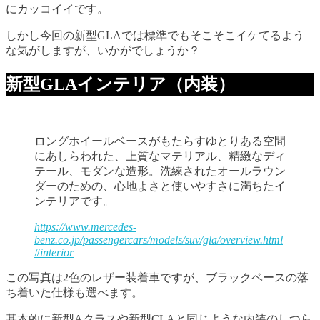
にカッコイイです。
しかし今回の新型GLAでは標準でもそこそこイケてるよう
な気がしますが、いかがでしょうか？
新型GLAインテリア（内装）
ロングホイールベースがもたらすゆとりある空間
にあしらわれた、上質なマテリアル、精緻なディ
テール、モダンな造形。洗練されたオールラウン
ダーのための、心地よさと使いやすさに満ちたイ
ンテリアです。
https://www.mercedes-
benz.co.jp/passengercars/models/suv/gla/overview.html
#interior
この写真は2色のレザー装着車ですが、ブラックベースの落
ち着いた仕様も選べます。
基本的に新型Aクラスや新型CLAと同じような内装のしつら