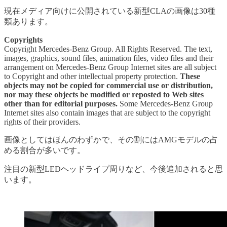
現在メディア向けに公開されている新型CLAの画像は30種
類あります。
Copyrights
Copyright Mercedes-Benz Group. All Rights Reserved. The text,
images, graphics, sound files, animation files, video files and their
arrangement on Mercedes-Benz Group Internet sites are all subject
to Copyright and other intellectual property protection.
These
objects may not be copied for commercial use or distribution,
nor may these objects be modified or reposted to Web sites
other than for editorial purposes.
Some Mercedes-Benz Group
Internet sites also contain images that are subject to the copyright
rights of their providers.
画像としてはほんのわずかで、その割にはAMGモデルの占
める割合が多いです。
注目の新型LEDヘッドライプ周りなど、今後追加されると思
います。