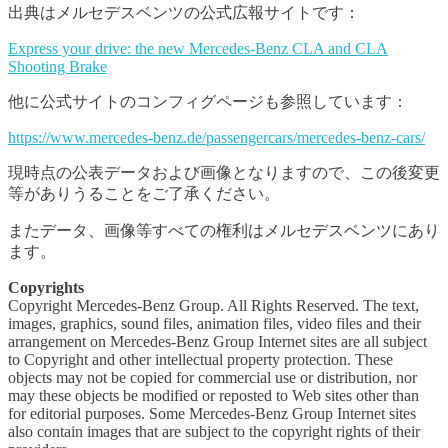
出典はメルセデスベンツの公式広報サイトです：
Express your drive: the new Mercedes-Benz CLA and CLA
Shooting Brake
他に公式サイトのコンフィグページも参照しています：
https://www.mercedes-benz.de/passengercars/mercedes-benz-cars/
現時点の公表データおよび画像となりますので、この後変更
等がありうることをご了承ください。
またデータ、画像等すべての権利はメルセデスベンツにあり
ます。
Copyrights
Copyright Mercedes-Benz Group. All Rights Reserved. The text,
images, graphics, sound files, animation files, video files and their
arrangement on Mercedes-Benz Group Internet sites are all subject
to Copyright and other intellectual property protection. These
objects may not be copied for commercial use or distribution, nor
may these objects be modified or reposted to Web sites other than
for editorial purposes. Some Mercedes-Benz Group Internet sites
also contain images that are subject to the copyright rights of their