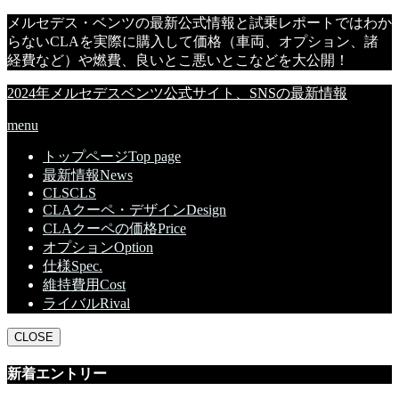
メルセデス・ベンツの最新公式情報と試乗レポートではわか
らないCLAを実際に購入して価格（車両、オプション、諸
経費など）や燃費、良いとこ悪いとこなどを大公開！
2024年メルセデスベンツ公式サイト、SNSの最新情報
menu
トップページ
Top page
最新情報
News
CLS
CLS
CLAクーペ・デザイン
Design
CLAクーペの価格
Price
オプション
Option
仕様
Spec.
維持費用
Cost
ライバル
Rival
CLOSE
新着エントリー