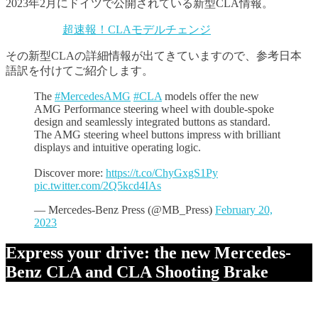
2023年2月にドイツで公開されている新型CLA情報。
超速報！CLAモデルチェンジ
その新型CLAの詳細情報が出てきていますので、参考日本
語訳を付けてご紹介します。
The
#MercedesAMG
#CLA
models offer the new
AMG Performance steering wheel with double-spoke
design and seamlessly integrated buttons as standard.
The AMG steering wheel buttons impress with brilliant
displays and intuitive operating logic.
Discover more:
https://t.co/ChyGxgS1Py
pic.twitter.com/2Q5kcd4IAs
— Mercedes-Benz Press (@MB_Press)
February 20,
2023
Express your drive: the new Mercedes-
Benz CLA and CLA Shooting Brake