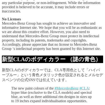
any particular purpose, or non-infringement. While the information
provided is believed to be accurate, it may include errors or
inaccuracies.
No Licenses
Mercedes-Benz Group has sought to achieve an innovative and
informative Internet site. We hope that you will be as enthusiastic as
we are about this creative effort. However, you also need to
understand that Mercedes-Benz Group must protect its intellectual
property, including its patents, trademarks and copyrights.
Accordingly, please appreciate that no license to Mercedes-Benz
Group ‘s intellectual property has been granted by this Internet site.
新型CLAのボディカラー （謎の青色）
新型CLAのボディカラーでは、CLA専用色として「ハイパ
ーブルー」という青色メタリック色が設定されるとメルセデ
スベンツの公式SNSでは伝えています。
The new paint colours of the
#MercedesBenz
#CLA
:
hyper blue (exclusive to the CLA models) and spectral
blue, as well as three additional rim designs in sizes up
to 19 inches expand individualisation opportunities.