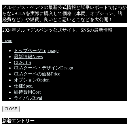
メルセデス・ベンツの最新公式情報と試乗レポートではわか
らないCLAを実際に購入して価格（車両、オプション、諸
経費など）や燃費、良いとこ悪いとこなどを大公開！
2024年メルセデスベンツ公式サイト、SNSの最新情報
menu
トップページ
Top page
最新情報
News
CLS
CLS
CLAクーペ・デザイン
Design
CLAクーペの価格
Price
オプション
Option
仕様
Spec.
維持費用
Cost
ライバル
Rival
CLOSE
新着エントリー