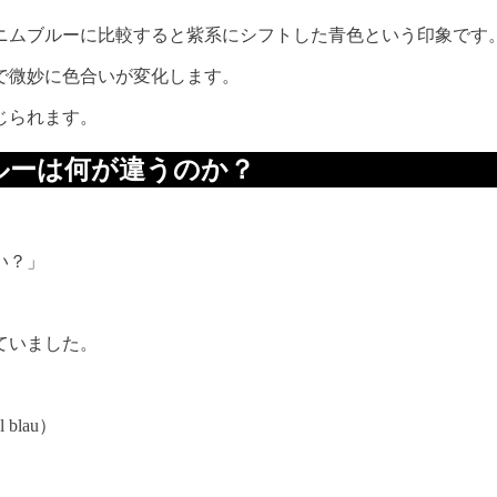
ニムブルーに比較すると紫系にシフトした青色という印象です
で微妙に色合いが変化します。
じられます。
ルーは何が違うのか？
い？」
ていました。
 blau）