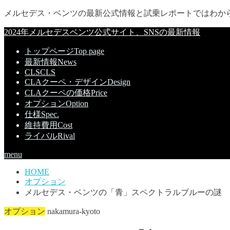
メルセデス・ベンツの最新公式情報と試乗レポートではわか
2024年メルセデスベンツ公式サイト、SNSの最新情報
トップページ
Top page
最新情報
News
CLS
CLS
CLAクーペ・デザイン
Design
CLAクーペの価格
Price
オプション
Option
仕様
Spec.
維持費用
Cost
ライバル
Rival
menu
HOME
オプション
メルセデス・ベンツの「青」スペクトラルブルーの謎
オプション
nakamura-kyoto