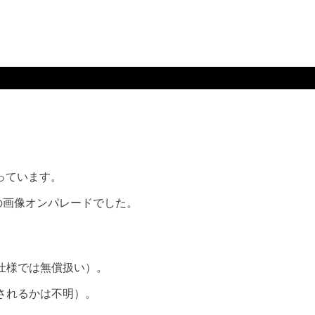
っています。
Sの画像オンパレードでした。
仕様では無償扱い）。
されるかは不明）。